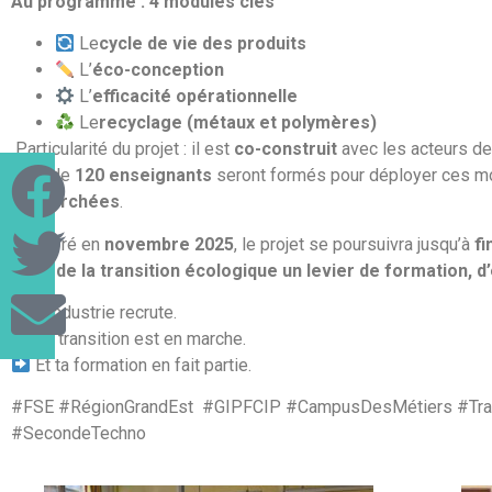
Au programme : 4 modules clés
Le
cycle de vie des produits
L’
éco-conception
L’
efficacité opérationnelle
Le
recyclage (métaux et polymères)
Particularité du projet : il est
co-construit
avec les acteurs des
Plus de
120 enseignants
seront formés pour déployer ces m
recherchées
.
Démarré en
novembre 2025
, le projet se poursuivra jusqu’à
fi
faire de la transition écologique un levier de formation, d’
L’industrie recrute.
La transition est en marche.
Et ta formation en fait partie.
#FSE #RégionGrandEst #GIPFCIP #CampusDesMétiers #Trans
#SecondeTechno