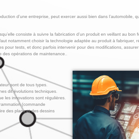
oduction d’une entreprise, peut exercer aussi bien dans l’automobile, qu
u’elle consiste à suivre la fabrication d’un produit en veillant au bon f
l faut notamment choisir la technologie adaptée au produit à fabriquer,
èces pour tests, et donc parfois intervenir pour des modifications, assu
ge des opérations de maintenance..
ateur sont de tous types.
nes dit évolutions techniques.
ue les innovations sont régulières.
rogrammation (commande
 lire des plans et des dessins