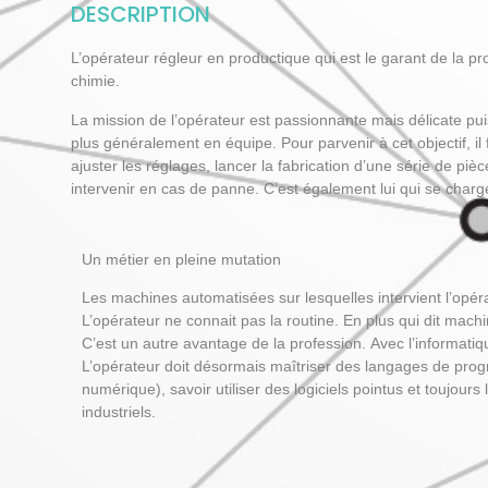
DESCRIPTION
L’opérateur régleur en productique qui est le garant de la pr
chimie.
La mission de l’opérateur est passionnante mais délicate puisq
plus généralement en équipe. Pour parvenir à cet objectif, i
ajuster les réglages, lancer la fabrication d’une série de pi
intervenir en cas de panne. C’est également lui qui se char
Un métier en pleine mutation
Les machines automatisées sur lesquelles intervient l’opér
L’opérateur ne connait pas la routine. En plus qui dit machi
C’est un autre avantage de la profession. Avec l’informatiq
L’opérateur doit désormais maîtriser des langages de p
numérique), savoir utiliser des logiciels pointus et toujours
industriels.